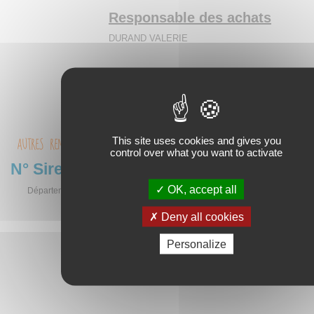
Responsable des achats
DURAND VALERIE
Code activité / NAF
85.42Z
This site uses cookies and gives you
AUTRES RENSEIGNEMENTS
control over what you want to activate
N° Siret
13000279300012
OK, accept all
Département de la Lozère - BP 24 - 48001 Mende CEDEX - Téléphone : 04 
www.lozere.fr
-
Mentions légales
Deny all cookies
Personalize